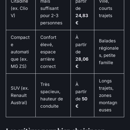
Citadine
mais
partir
Ville,
(ex. Clio
suffisant
de
courts
V)
pour 2-3
24,83
trajets
personnes
€
Compact
Confort
À
Balades
e
élevé,
partir
régionale
automati
espace
de
s, petite
que (ex.
arrière
28,06
famille
MG ZS)
correct
€
Longs
Très
À
SUV (ex.
trajets,
spacieux,
partir
Renault
zones
hauteur de
de
50
Austral)
montagn
conduite
€
euses