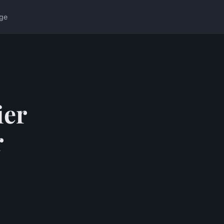
ge
ier
r