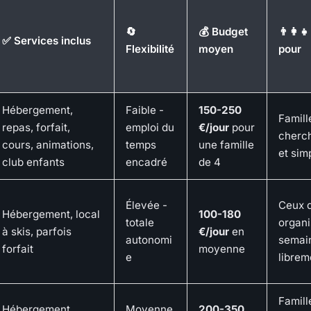
🔄
💰 Budget
👨‍👩‍👧
✅ Services inclus
Flexibilité
moyen
pour
Hébergement,
Faible -
150-250
Famill
repas, forfait,
emploi du
€/jour
pour
cherc
cours, animations,
temps
une famille
et simp
club enfants
encadré
de 4
Élevée -
Ceux q
Hébergement, local
100-180
totale
organi
à skis, parfois
€/jour
en
autonomi
semai
forfait
moyenne
e
librem
Famill
Hébergement,
Moyenne
200-350