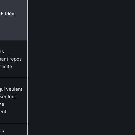
‍👦 Idéal
es
hant repos
licité
ui veulent
ser leur
ne
ent
es