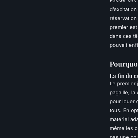
Passer ses 
d’excitation
réservation 
premier est
dans ces tâc
pouvait enf
Pourquoi
La fin du c
Le premier 
pagaille, l
pour louer 
tous. En op
matériel ada
même les co
pas une cou