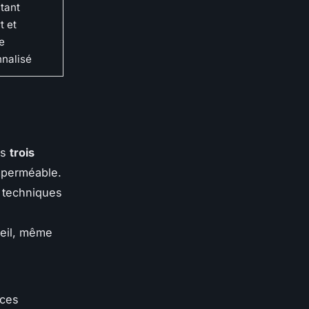
tant
t et
e
nalisé
es
trois
mperméable.
 techniques
leil, même
nces