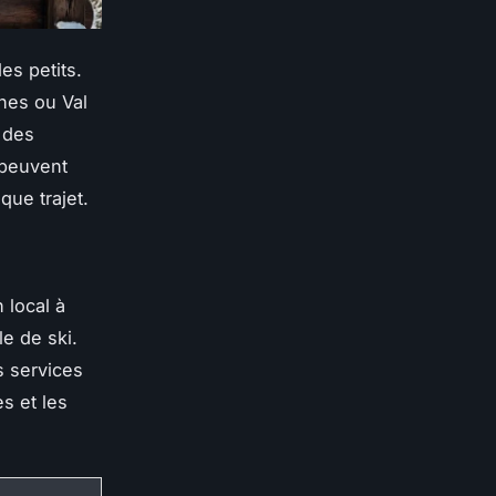
des petits.
nes ou Val
 des
 peuvent
que trajet.
local à
le de ski.
s services
s et les