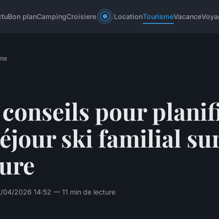
ctu
Bon plan
Camping
Croisiere
Location
Tourisme
Vacance
Voya
sme
conseils pour planif
éjour ski familial su
ure
/04/2026 14:52 — 11 min de lecture