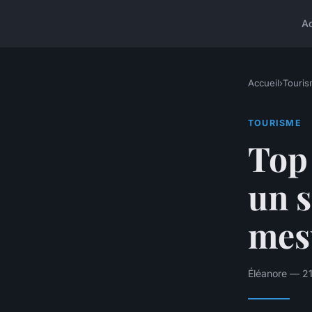
A
Accueil
›
Touri
TOURISME
Top 
un s
mes
Éléanore — 21