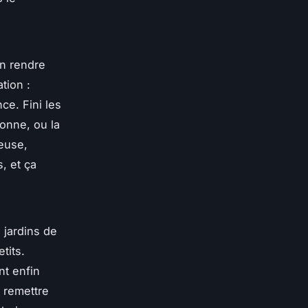
en rendre
tion :
ce. Fini les
sonne, ou la
euse,
, et ça
 jardins de
tits.
nt enfin
r remettre