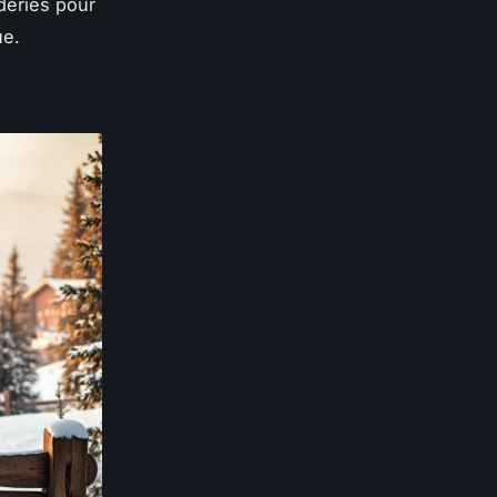
deries pour
ue.