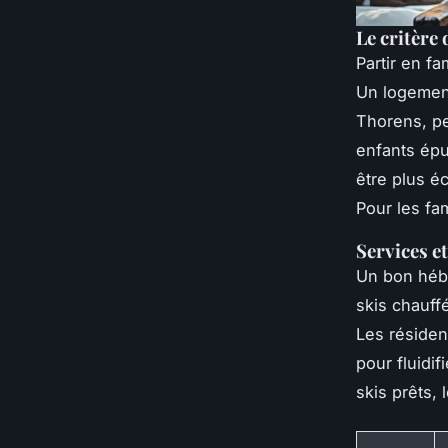
Le critère 
Partir en fa
Un logeme
Thorens, p
enfants épu
être plus é
Pour les fa
Services e
Un bon héb
skis chauffé
Les résiden
pour fluidi
skis prêts, 