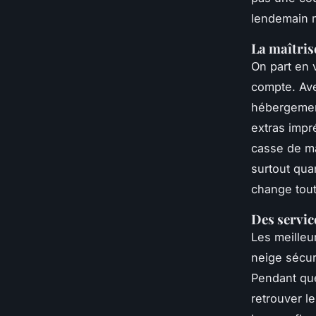
lendemain m
La maîtris
On part en 
compte. Ave
hébergement,
extras impr
casse de ma
surtout qua
change tout
Des servic
Les meilleu
neige sécur
Pendant que
retrouver le