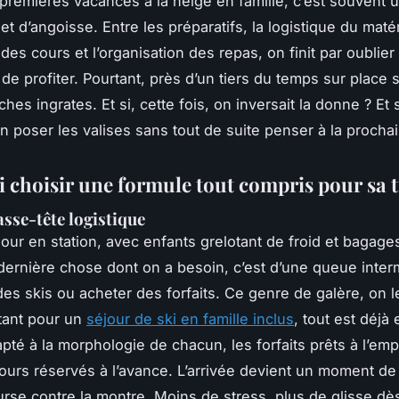
premières vacances à la neige en famille, c’est souvent
 et d’angoisse. Entre les préparatifs, la logistique du matér
des cours et l’organisation des repas, on finit par oublier
 de profiter. Pourtant, près d’un tiers du temps sur place 
hes ingrates. Et si, cette fois, on inversait la donne ? Et 
in poser les valises sans tout de suite penser à la procha
 choisir une formule tout compris pour sa t
asse-tête logistique
jour en station, avec enfants grelotant de froid et bagage
a dernière chose dont on a besoin, c’est d’une queue inter
des skis ou acheter des forfaits. Ce genre de galère, on l
tant pour un
séjour de ski en famille inclus
, tout est déjà 
pté à la morphologie de chacun, les forfaits prêts à l’empl
urs réservés à l’avance. L’arrivée devient un moment de
rse contre la montre. Moins de stress, plus de glisse dès