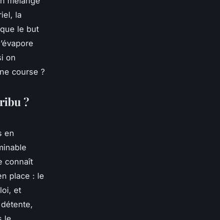
 un mélange
iel, la
 que le but
s’évapore
si on
ine course ?
ribu ?
s en
minable
e connaît
en place : le
oi, et
 détente,
 le