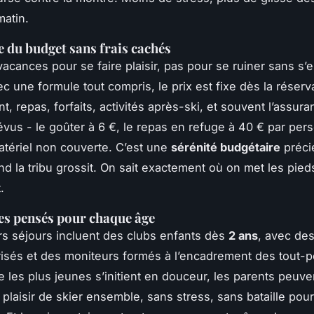
atin.
e du budget sans frais cachés
vacances pour se faire plaisir, pas pour se ruiner sans s’
c une formule tout compris, le prix est fixe dès la réserva
 repas, forfaits, activités après-ski, et souvent l’assuran
évus - le goûter à 6 €, le repas en refuge à 40 € par per
tériel non couverte. C’est une
sérénité budgétaire
préci
nd la tribu grossit. On sait exactement où on met les pieds
.
es pensés pour chaque âge
rs séjours incluent des clubs enfants dès
2 ans
, avec des
isés et des moniteurs formés à l’encadrement des tout-pe
 les plus jeunes s’initient en douceur, les parents peuve
 plaisir de skier ensemble, sans stress, sans bataille pou