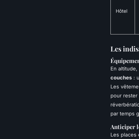
Hôtel
Les indi
Équipement
En altitude
couches
: 
Les vêtemen
pour rester 
réverbérati
par temps g
Anticiper l
Les places 