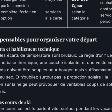
souhai
parfois pension
-
€/jour
,
confor
complète, forfait en
services
selon la
servic
option
à la carte
catégorie
person
spensables pour organiser votre départ
s et habillement technique
, les écarts de température sont brutaux. La règle d’or ? L
une base thermique, une couche isolante, et une veste i
ts doivent être souples pour bouger, mais suffisamment
au sec. Et n’oubliez surtout pas la protection solaire : la
on sur la neige peut provoquer de véritables coups de so
ris.
es cours de ski
en cours collectifs partent vite, surtout pendant les vaca